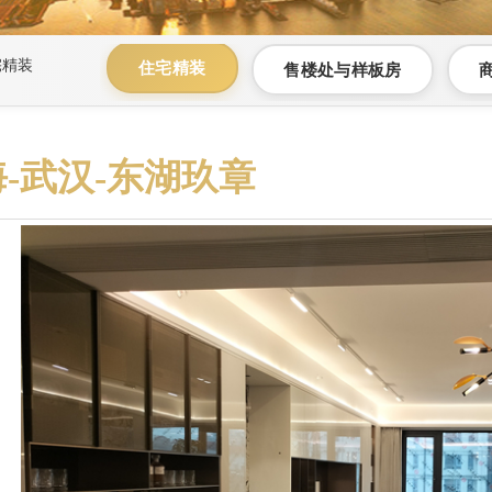
宅精装
住宅精装
售楼处与样板房
-武汉-东湖玖章